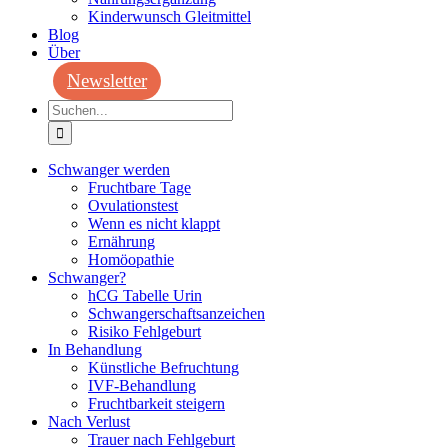
Kinderwunsch Gleitmittel
Blog
Über
Newsletter
Suche
nach:
Schwanger werden
Fruchtbare Tage
Ovulationstest
Wenn es nicht klappt
Ernährung
Homöopathie
Schwanger?
hCG Tabelle Urin
Schwangerschaftsanzeichen
Risiko Fehlgeburt
In Behandlung
Künstliche Befruchtung
IVF-Behandlung
Fruchtbarkeit steigern
Nach Verlust
Trauer nach Fehlgeburt