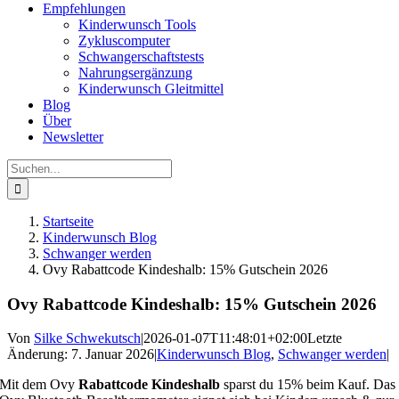
Empfehlungen
Kinderwunsch Tools
Zykluscomputer
Schwangerschaftstests
Nahrungsergänzung
Kinderwunsch Gleitmittel
Blog
Über
Newsletter
Suche
nach:
Startseite
Kinderwunsch Blog
Schwanger werden
Ovy Rabattcode Kindeshalb: 15% Gutschein 2026
Ovy Rabattcode Kindeshalb: 15% Gutschein 2026
Von
Silke Schwekutsch
|
2026-01-07T11:48:01+02:00
Letzte
Änderung: 7. Januar 2026
|
Kinderwunsch Blog
,
Schwanger werden
|
Mit dem Ovy
Rabattcode Kindeshalb
sparst du 15% beim Kauf. Das