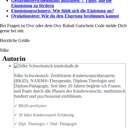
Gebärmutterschleimhaut aufbauen: 7 Tipps, um die
Einnistung zu fördern
Einnistungsschmerz: Wie fühlt sich die Einistung an?
Ovulationstest: Wie du den Eisprung bestimmen kannst
Bei Fragen zu Ovy oder dem Ovy Rabatt Gutschein Code melde Dich
gerne bei mir.
Herzliche Grüße
Silke
Autorin
Silke Schwekutsch: Zertifizierte Kinderwunschberaterin
(BKiD), NARM®-Therapeutin, Diplom-Theologin und
Diplom-Pädagogin. Seit über 20 Jahren begleite ich Frauen
und Paare durch alle Phasen des Kinderwunschs, medizinisch
fundiert und psychosozial einfühlsam.
✓ BKiD-zertifiziert
✓ 20 Jahre Kinderwunsch Erfahrung
✓ Dipl. Theologin ✓ Dipl. Pädagogin