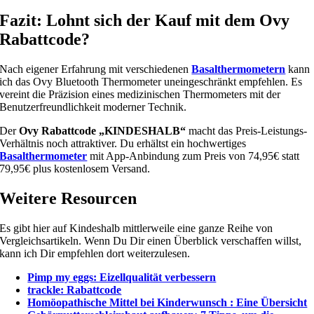
Fazit: Lohnt sich der Kauf mit dem Ovy
Rabattcode?
Nach eigener Erfahrung mit verschiedenen
Basalthermometern
kann
ich das Ovy Bluetooth Thermometer uneingeschränkt empfehlen. Es
vereint die Präzision eines medizinischen Thermometers mit der
Benutzerfreundlichkeit moderner Technik.
Der
Ovy Rabattcode „KINDESHALB“
macht das Preis-Leistungs-
Verhältnis noch attraktiver. Du erhältst ein hochwertiges
Basalthermometer
mit App-Anbindung zum Preis von 74,95€ statt
79,95€ plus kostenlosem Versand.
Weitere Resourcen
Es gibt hier auf Kindeshalb mittlerweile eine ganze Reihe von
Vergleichsartikeln. Wenn Du Dir einen Überblick verschaffen willst,
kann ich Dir empfehlen dort weiterzulesen.
Pimp my eggs: Eizellqualität verbessern
trackle: Rabattcode
Homöopathische Mittel bei Kinderwunsch : Eine Übersicht