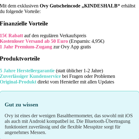
Mit dem exklusiven
Ovy Gutscheincode „KINDESHALB“
erhältst
du folgende Vorteile:
Finanzielle Vorteile
15€ Rabatt
auf den regulären Verkaufspreis
Kostenloser Versand ab 50 Euro
(Ersparnis: 4,95€)
1 Jahr Premium-Zugang
zur Ovy App gratis
Produktvorteile
5 Jahre Herstellergarantie
(statt üblicher 1-2 Jahre)
Zuverlässiger Kundenservice
bei Fragen oder Problemen
Original-Produkt
direkt vom Hersteller mit allen Updates
Gut zu wissen
Ovy ist eines der wenigen Basalthermometer, das sowohl mit iOS
als auch mit Android kompatibel ist. Die Bluetooth-Übertragung
funktioniert zuverlässig und die flexible Messpitze sorgt für
angenehmes Messen.