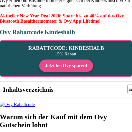
Ovy Bluetooth Basalthermometer eignet sich bei Kinderwunsch & zur
natürlichen Verhütung.
Aktueller New Year Deal 2026: Spare bis zu 40% auf das Ovy
Bluetooth Basalthermometer & Ovy App Lifetime!
Ovy Rabattcode Kindeshalb
RABATTCODE: KINDESHALB
15% Rabatt
Jetzt bei Ovy sparen!
Inhaltsverzeichnis
Warum sich der Kauf mit dem Ovy
Gutschein lohnt