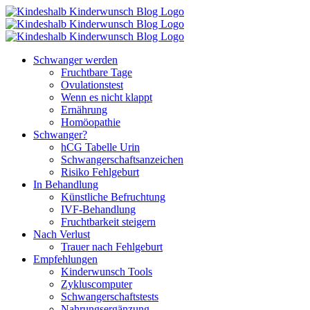
Zum
Inhalt
springen
Schwanger werden
Fruchtbare Tage
Ovulationstest
Wenn es nicht klappt
Ernährung
Homöopathie
Schwanger?
hCG Tabelle Urin
Schwangerschaftsanzeichen
Risiko Fehlgeburt
In Behandlung
Künstliche Befruchtung
IVF-Behandlung
Fruchtbarkeit steigern
Nach Verlust
Trauer nach Fehlgeburt
Empfehlungen
Kinderwunsch Tools
Zykluscomputer
Schwangerschaftstests
Nahrungsergänzung