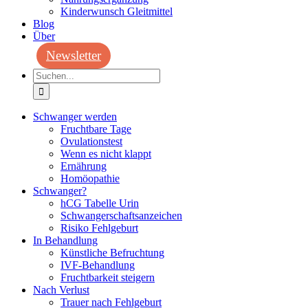
Kinderwunsch Gleitmittel
Blog
Über
Newsletter
Suche
nach:
Schwanger werden
Fruchtbare Tage
Ovulationstest
Wenn es nicht klappt
Ernährung
Homöopathie
Schwanger?
hCG Tabelle Urin
Schwangerschaftsanzeichen
Risiko Fehlgeburt
In Behandlung
Künstliche Befruchtung
IVF-Behandlung
Fruchtbarkeit steigern
Nach Verlust
Trauer nach Fehlgeburt