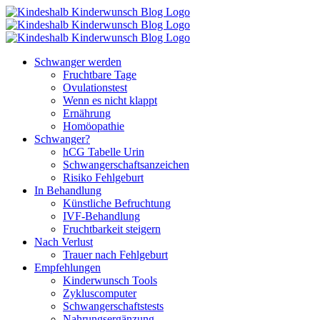
Zum
Inhalt
springen
Schwanger werden
Fruchtbare Tage
Ovulationstest
Wenn es nicht klappt
Ernährung
Homöopathie
Schwanger?
hCG Tabelle Urin
Schwangerschaftsanzeichen
Risiko Fehlgeburt
In Behandlung
Künstliche Befruchtung
IVF-Behandlung
Fruchtbarkeit steigern
Nach Verlust
Trauer nach Fehlgeburt
Empfehlungen
Kinderwunsch Tools
Zykluscomputer
Schwangerschaftstests
Nahrungsergänzung