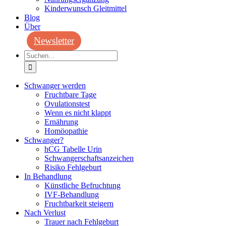
Kinderwunsch Gleitmittel
Blog
Über
Newsletter
Suche
nach:
Schwanger werden
Fruchtbare Tage
Ovulationstest
Wenn es nicht klappt
Ernährung
Homöopathie
Schwanger?
hCG Tabelle Urin
Schwangerschaftsanzeichen
Risiko Fehlgeburt
In Behandlung
Künstliche Befruchtung
IVF-Behandlung
Fruchtbarkeit steigern
Nach Verlust
Trauer nach Fehlgeburt