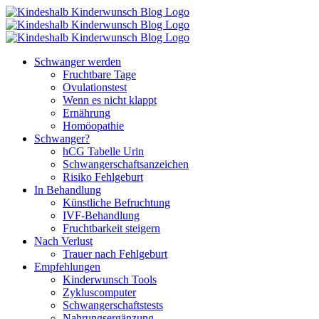
Zum
Inhalt
springen
Schwanger werden
Fruchtbare Tage
Ovulationstest
Wenn es nicht klappt
Ernährung
Homöopathie
Schwanger?
hCG Tabelle Urin
Schwangerschaftsanzeichen
Risiko Fehlgeburt
In Behandlung
Künstliche Befruchtung
IVF-Behandlung
Fruchtbarkeit steigern
Nach Verlust
Trauer nach Fehlgeburt
Empfehlungen
Kinderwunsch Tools
Zykluscomputer
Schwangerschaftstests
Nahrungsergänzung